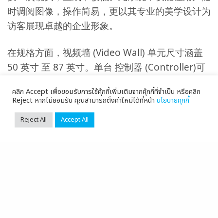
时调阅图像，操作简易，更以其专业的美学设计为
访客展现卓越的企业形象。
在规格方面，视频墙 (Video Wall) 单元尺寸涵盖
50 英寸 至 87 英寸。单台 控制器 (Controller)可
支持多达 32 路 输入 (input) 信号，并支持多机级
คลิก Accept เพื่อยอมรับการใช้คุ้กกี้เพิ่มเติมจากคุ้กกี้ที่จำเป็น หรือคลิก
联，具备卓越的 可扩展性，能够轻松应对未来应
Reject หากไม่ยอมรับ คุณสามารถตั้งค่าใหม่ได้ที่หน้า
นโยบายคุกกี้
用场景的扩展需求。
Reject All
Accept All