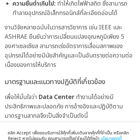
ความชื้นต่ำเกินไป:
ทำให้เกิดไฟฟ้าสถิต ซึ่งสามารถ
ทำลายอุปกรณ์อิเล็กทรอนิกส์ที่ละเอียดอ่อนได้
งานวิจัยหลายฉบับในวารสารวิชาการ เช่น IEEE และ
ASHRAE ยืนยันว่าการเปลี่ยนแปลงอุณหภูมิเพียง 5
องศาเซลเซียส สามารถเร่งอัตราการเสื่อมสภาพของ
อุปกรณ์ได้อย่างมีนัยสำคัญและเป็นอันตรายต่อความต่อ
เนื่องของการให้บริการ
มาตรฐานและแนวทางปฏิบัติที่เกี่ยวข้อง
เพื่อให้มั่นใจว่า
Data Center
ทำงานได้อย่างมี
ประสิทธิภาพและปลอดภัย การอ้างอิงและปฏิบัติตาม
มาตรฐานสากลจึงเป็นสิ่งจำเป็นดังนี้
ASHRAE:
แนะนำให้รักษาอุณหภูมิให้อยู่ในช่วง 18-
คลิก Accept เพื่อยอมรับการใช้คุ้กกี้เพิ่มเติมจากคุ้กกี้ที่จำเป็น หรือคลิก
Reject หากไม่ยอมรับ คุณสามารถตั้งค่าใหม่ได้ที่หน้า
นโยบายคุกกี้