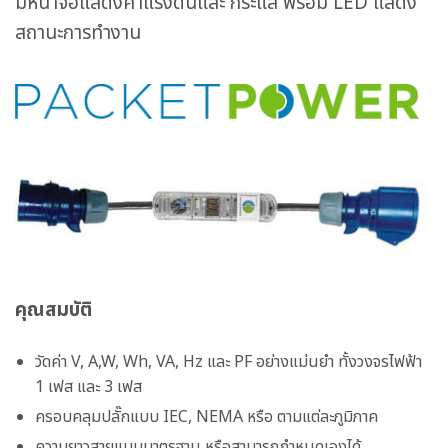
มีหน้าจอแสดงค่าแรงดันและ กระแส พร้อม LED แสดง
สถานะการทำงาน
คุณสมบัติ
วัดค่า V, A,W, Wh, VA, Hz และ PF อย่างแม่นยำ ทั้งวงจรไฟฟ้า
1 เฟส และ 3 เฟส
ครอบคลุมปลั๊กแบบ IEC, NEMA หรือ ตามแต่ละภูมิภาค
ความยาวสายแบบมาตรฐาน หรือสามารถกำหนดเองได้