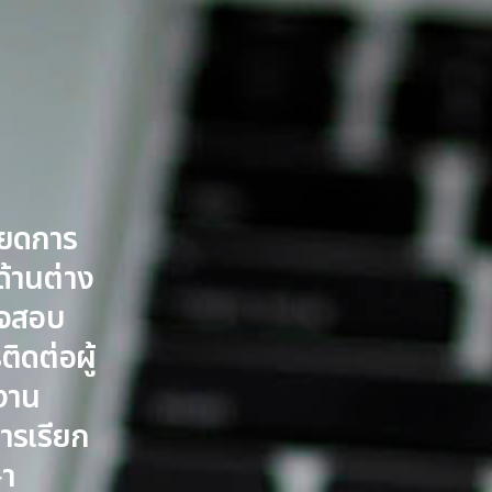
ียดการ
ด้านต่าง
วจสอบ
ิดต่อผู้
ะงาน
การเรียก
ษา