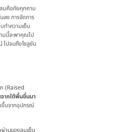
ะสมคือภัยคุกคาม
ั้นลง การจัดการ
ระบบทำความเย็น
มนี้จะพาคุณไป
์ ไปจนถึงโซลูชัน
นยก (Raised
จากใต้พื้นขึ้นมา
ดขึ้นจากอุปกรณ์
ทางผ่านของลมเย็น