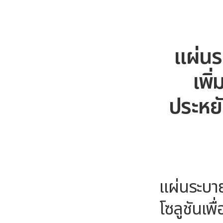
แผ่นร
เพิ
ประหย
แผ่นระบา
โซลูชันเ