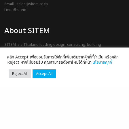
Email:
sales@sitem.co.th
Line:
@sitem
About SITEM
SITEM is a Thailand leading design, consulting, building
management system, data center maintaining and engineering within
the smart building innovation company, with an aim to become one of
คลิก Accept เพื่อยอมรับการใช้คุ้กกี้เพิ่มเติมจากคุ้กกี้ที่จำเป็น หรือคลิก
the country’s professional organization that lead and support
Reject หากไม่ยอมรับ คุณสามารถตั้งค่าใหม่ได้ที่หน้า
นโยบายคุกกี้
Thailand to step up as the leader nation of South East Asia-Pacific
region.
Reject All
Accept All
© 2026 | Site Preparation Management Co., Ltd. |
นโยบายความ
เป็นส่วนตัว
|
นโยบายการจัดการคุ้กกี้
|