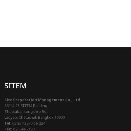
SITEM
Site Preparation Management Co., Ltd.
88/14-15 SITEM Building
Thetsabansongkhro Rd.,
Ladyao, Chatuchak Bangkok 10900
Tel:
02 954 3270
ต่อ 224
Fax:
02-589-2190