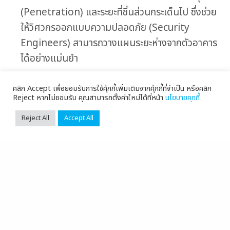
(Penetration) และระยะที่ชิ้นส่วนกระเด็นไป ซึ่งช่วย
ให้วิศวกรออกแบบความปลอดภัย (Security
Engineers) สามารถวางแผนระยะห่างจากตัวอาคาร
ได้อย่างแม่นยำ
การติดตั้งและข้อกำหนดทางเทคนิค (Technical
คลิก Accept เพื่อยอมรับการใช้คุ้กกี้เพิ่มเติมจากคุ้กกี้ที่จำเป็น หรือคลิก
Implementation)
ของ
Bollard
แท่นกั้นความ
Reject หากไม่ยอมรับ คุณสามารถตั้งค่าใหม่ได้ที่หน้า
นโยบายคุกกี้
ปลอดภัย
ATG Access
Reject All
Accept All
เพื่อให้เป็นไปตามมาตรฐาน
PAS 69
(แนวทางการติดตั้ง
อุปกรณ์ป้องกันการชน) การติดตั้งแท่นกั้นรุ่นนี้มี 2 รูป
แบบหลัก เพื่อรองรับข้อจำกัดของพื้นที่:
แบบที่ 1: Deep Mount (
รุ่นมาตรฐาน)
ความลึกฐานราก:
750 มิลลิเมตร