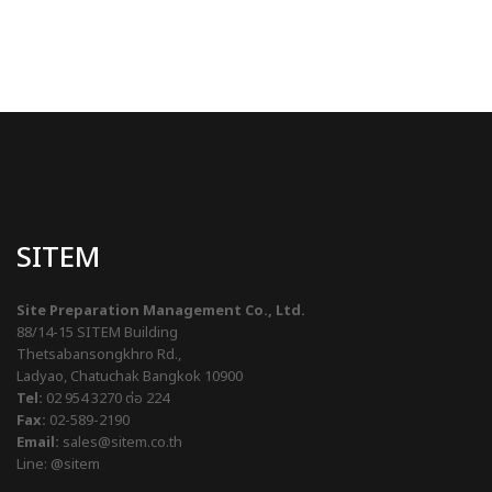
SITEM
Site Preparation Management Co., Ltd.
88/14-15 SITEM Building
Thetsabansongkhro Rd.,
Ladyao, Chatuchak Bangkok 10900
Tel:
02 954 3270
ต่อ 224
Fax:
02-589-2190
Email:
sales@sitem.co.th
Line:
@sitem