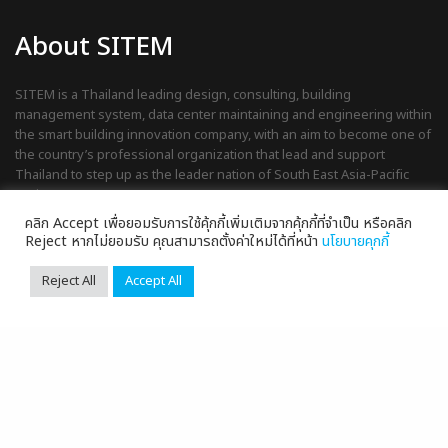
About SITEM
SITEM is a Thailand leading design, consulting, building
management system, data center maintaining and engineering within
the smart building innovation company, with an aim to become one of
the country’s professional organization that lead and support
Thailand to step up as the leader nation of South East Asia-Pacific
region.
คลิก Accept เพื่อยอมรับการใช้คุ้กกี้เพิ่มเติมจากคุ้กกี้ที่จำเป็น หรือคลิก
Reject หากไม่ยอมรับ คุณสามารถตั้งค่าใหม่ได้ที่หน้า
นโยบายคุกกี้
Reject All
Accept All
© 2026 | Site Preparation Management Co., Ltd. |
นโยบายความ
เป็นส่วนตัว
|
นโยบายการจัดการคุ้กกี้
|