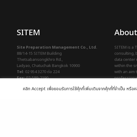
SITEM
About
Site Preparation Management Co., Ltd.
SITEM is a T
88/14-15 SITEM Building
consulting,
Thetsabansongkhro Rd.,
data center
Ladyao, Chatuchak Bangkok 10900
within the s
Tel:
02 954 3270
ต่อ 224
with an aim 
Fax:
02-589-2190
professional
Email:
sales@sitem.co.th
support Thai
คลิก Accept เพื่อยอมรับการใช้คุ้กกี้เพิ่มเติมจากคุ้กกี้ที่จำเป็น หร
Line:
@sitem
nation of So
© 2026 | Site Preparation Management Co., Ltd. |
นโยบายควา
กกี้
|