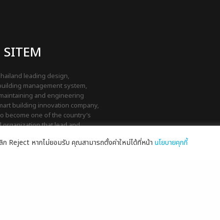
 SITEM
hailand leading design,
 building management system,
 maintaining and engineering
mart building innovation company,
to become one of the country’s
 organization that lead and
land to step up as the leader
ือคลิก Reject หากไม่ยอมรับ คุณสามารถตั้งค่าใหม่ได้ที่หน้า
นโยบายคุกกี้
uth East Asia-Pacific region.
มเป็นส่วนตัว
|
นโยบายการจัดการคุ้