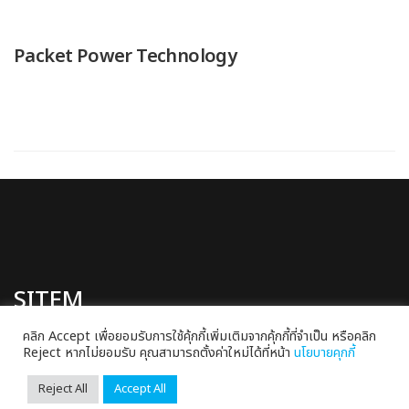
Packet Power Technology
SITEM
คลิก Accept เพื่อยอมรับการใช้คุ้กกี้เพิ่มเติมจากคุ้กกี้ที่จำเป็น หรือคลิก
Site Preparation Management Co., Ltd.
Reject หากไม่ยอมรับ คุณสามารถตั้งค่าใหม่ได้ที่หน้า
นโยบายคุกกี้
88/14-15 SITEM Building
Thetsabansongkhro Rd.,
Reject All
Accept All
Ladyao, Chatuchak Bangkok 10900