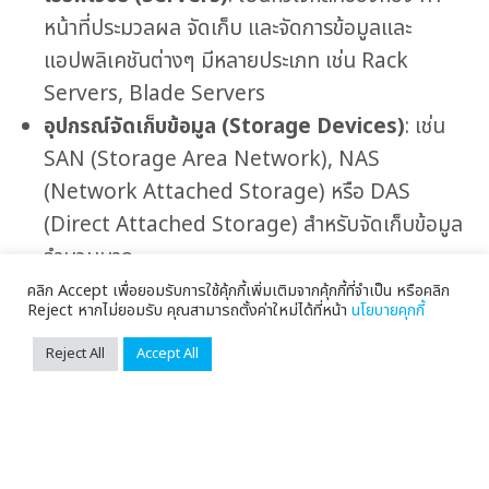
หน้าที่ประมวลผล จัดเก็บ และจัดการข้อมูลและ
แอปพลิเคชันต่างๆ มีหลายประเภท เช่น Rack
Servers, Blade Servers
อุปกรณ์จัดเก็บข้อมูล (Storage Devices)
: เช่น
SAN (Storage Area Network), NAS
(Network Attached Storage) หรือ DAS
(Direct Attached Storage) สำหรับจัดเก็บข้อมูล
จำนวนมาก
อุปกรณ์เครือข่าย (Networking Devices)
:
เช่น
คลิก Accept เพื่อยอมรับการใช้คุ้กกี้เพิ่มเติมจากคุ้กกี้ที่จำเป็น หรือคลิก
Reject หากไม่ยอมรับ คุณสามารถตั้งค่าใหม่ได้ที่หน้า
นโยบายคุกกี้
Switches, Routers, Firewalls ที่ทำหน้าที่เชื่อมต่อ
และควบคุมการไหลของข้อมูลระหว่างเซิร์ฟเวอร์ อุปก
Reject All
Accept All
รณ์อื่นๆ และเครือข่ายภายนอก
ระบบจ่ายไฟฟ้าสำรอง (Uninterruptible Power
Supply – UPS)
: ทำหน้าที่จ่ายกระแสไฟฟ้าสำรองใน
กรณีที่เกิดไฟฟ้าดับ เพื่อให้เซิร์ฟเวอร์และอุปกรณ์อื่นๆ